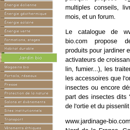
vert
Énergie éolienne
multiples conseils, li
Énergie géothermique
mois, et un forum.
Énergie solaire
Le catalogue de www
Énergie verte
Formations, stages
bio.com propose d
Habitat durable
produits pour jardiner e
Jardin bio
activateurs de croissan
Magasins bio
lin, fumier...), les tra
Portails, réseaux
les accessoires que l'on
sociaux
Presse
insectes ou encore dés
Protection de la nature
part des insectes dits 
Salons et évènements
de l'ortie et du pissen
Sites institutionnels
Transport
www.jardinage-bio.com 
Vêtements éthiques