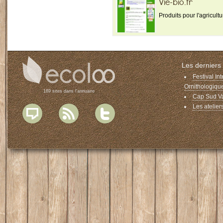
Vie-bio.fr
Produits pour l'agricult
Les derniers 
Festival In
Ornithologiqu
189 sites dans l'annuaire
Cap Sud Va
Les ateliers