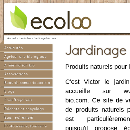
Accueil
»
Jardin bio
»
Jardinage bio.com
Jardinage
Actualités
Agriculture biologique
Alimentation bio
Produits naturels pour l
Associations
C'est Victor le jardi
Beauté, comestiques bio
accueille sur www
Blogs
bio.com. Ce site de v
Chauffage bois
de produits naturels p
Déchets et recyclage
Eau, traitement
est particulièrem
Écotourisme, tourisme
puisqu'il propose é